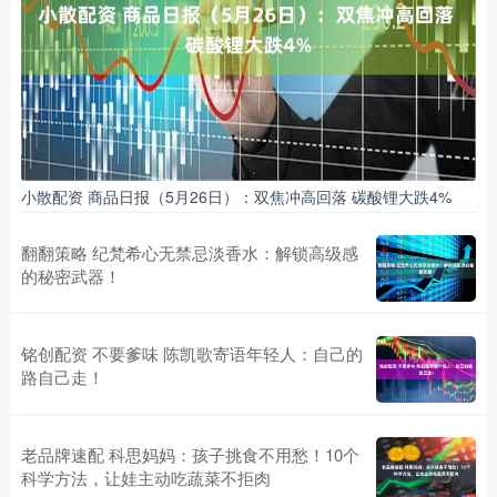
小散配资 商品日报（5月26日）：双焦冲高回落 碳酸锂大跌4%
翻翻策略 纪梵希心无禁忌淡香水：解锁高级感
的秘密武器！
铭创配资 不要爹味 陈凯歌寄语年轻人：自己的
路自己走！
老品牌速配 科思妈妈：孩子挑食不用愁！10个
科学方法，让娃主动吃蔬菜不拒肉