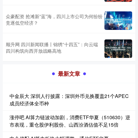
众豪配资 抢滩新“蓝”海，四川上市公司为何纷纷
竞逐低空经济？
顺升网 四川新闻联播丨锦绣“十四五”：向云端
四川构筑向西开放战略高地
最新文章
中金辰大 深圳人行披露：深圳外币兑换覆盖21个APEC
成员经济体全币种
涨停吧 AI算力链波动加剧，消费ETF华夏（510630）逆
市表现，重仓股伊利股份、山西汾酒估值不足15倍