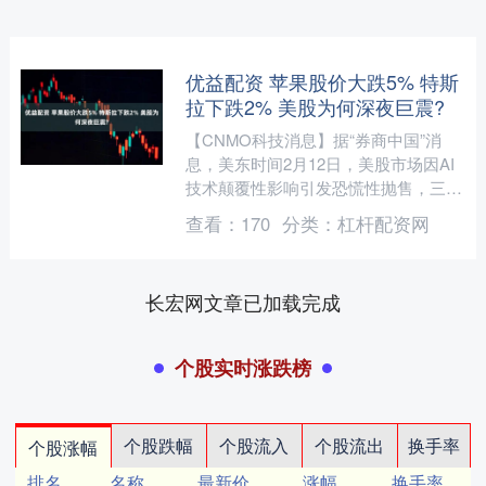
优益配资 苹果股价大跌5% 特斯
拉下跌2% 美股为何深夜巨震?
【CNMO科技消息】据“券商中国”消
息，美东时间2月12日，美股市场因AI
技术颠覆性影响引发恐慌性抛售，三大
指数全线重挫。截至收盘，道琼斯指数
查看：
170
分类：
杠杆配资网
大跌669点，跌幅....
长宏网文章已加载完成
个股实时涨跌榜
个股跌幅
个股流入
个股流出
换手率
个股涨幅
排名
名称
最新价
涨幅
换手率