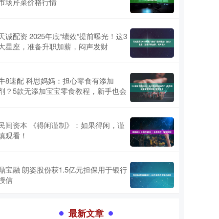
市场芹菜价格行情
天诚配资 2025年底“绩效”提前曝光！这3
大星座，准备升职加薪，闷声发财
牛8速配 科思妈妈：担心零食有添加
剂？5款无添加宝宝零食教程，新手也会
民间资本 《得闲谨制》：如果得闲，谨
慎观看！
鼎宝融 朗姿股份获1.5亿元担保用于银行
授信
最新文章