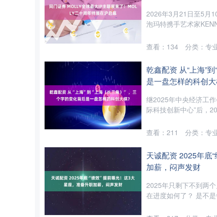
2026年3月21日至
泡玛特携手艺术家KENNY
查看：
134
分类：
专
乾鑫配资 从“上海”
是一盘怎样的科创大
继2025年中央经济工
际科技创新中心”后，20
查看：
211
分类：
专
天诚配资 2025年
加薪，闷声发财
2025年只剩下不到
在进度如何了？ 是不是