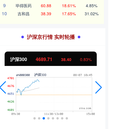
9
毕得医药
60.88
18.61%
4.85%
10
吉和昌
38.39
17.65%
31.02%
沪深京行情 实时轮播
北证50
1121.39
创业
-1.48
-0.13%