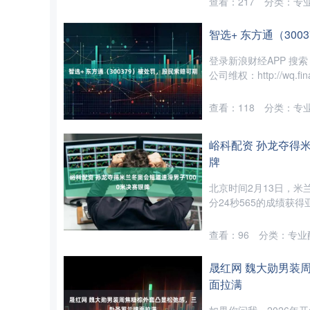
查看：
217
分类：
专
智选+ 东方通（30
登录新浪财经APP 搜
公司维权：http://wq.finan
查看：
118
分类：
专
峪科配资 孙龙夺得米
牌
北京时间2月13日，米
分24秒565的成绩获得
查看：
96
分类：
专业
晟红网 魏大勋男装
面拉满