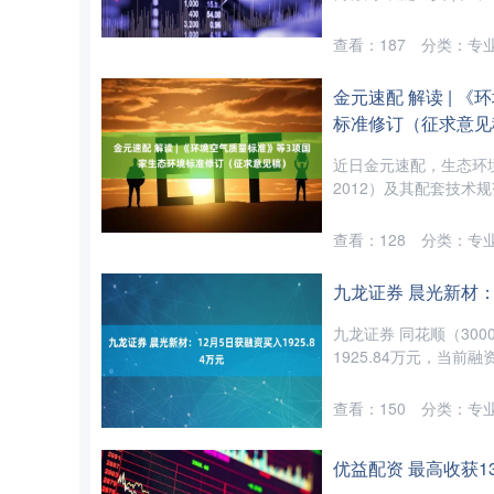
查看：
187
分类：
专
金元速配 解读 | 
标准修订（征求意见
近日金元速配，生态环境
2012）及其配套技术
查看：
128
分类：
专
九龙证券 晨光新材：1
九龙证券 同花顺（300
1925.84万元，当前融资
查看：
150
分类：
专
优益配资 最高收获1