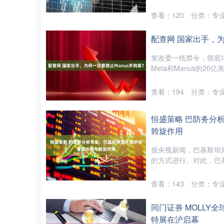
查看：
120
分类：
专
配查网 国家出手，为
发改委一纸禁令，彻底堵
Meta和Manus的2
查看：
194
分类：
专
深证成指
14276.14
5
0.33%
166.02
1.
恒盛策略 巴防务分
斡旋作用
据央视新闻，巴基斯坦
的方式进行。对此，巴
势....
查看：
143
分类：
专
同门证券 MOLLY全
特展在沪启幕