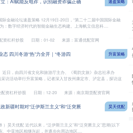
谢立：AI赋能反电诈，识别融资诈骗正确
速盈策略
际金融论坛速盈策略 12月19日-20日，“第二十二届中国国际金融
为：数字经济时代的智能金融生态构建。上海帆立信息科....
配资杠杆炒股
日期：01-02
来源：富通优配官网
业态 四川冬游“热”力全开｜“冬游四
升富策略
。近日，由四川省文化和旅游厅主办、《蜀韵文旅》杂志社承办
主题采访活动举行升富策略，记者深入甘孜州康定市、泸定县，探访这
业配资杠杆炒股
日期：12-20
来源：南京期货配资官网
政新疆时期对“泛伊斯兰主义”和“泛突厥
昊天优配
928 ）昊天优配 近代以来，“泛伊斯兰主义”和“泛突厥主义”思潮(以下
东、中亚地区相继兴起，并逐步向周边地区....