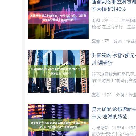
速盈策略 帆立科技
率大幅提升43%
专题：第二十二届中国国
论坛”在上海举行，主题
查看：
75
分类：
专业
升富策略 冰雪+多元
川”调研行
眼下冰雪旅游旺季已至
的“冬游四川”调研行
片....
查看：
172
分类：
专
昊天优配 论杨增新主
主义”思潮的防范
△ 杨增新（ 1864—1
简称为“双泛主义”)在中