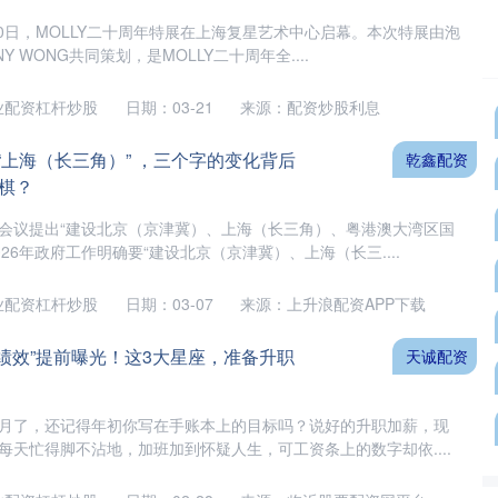
5月10日，MOLLY二十周年特展在上海复星艺术中心启幕。本次特展由泡
 WONG共同策划，是MOLLY二十周年全....
业配资杠杆炒股
日期：03-21
来源：配资炒股利息
到“上海（长三角）” ，三个字的变化背后
乾鑫配资
棋？
作会议提出“建设北京（京津冀）、上海（长三角）、粤港澳大湾区国
26年政府工作明确要“建设北京（京津冀）、上海（长三....
业配资杠杆炒股
日期：03-07
来源：上升浪配资APP下载
底“绩效”提前曝光！这3大星座，准备升职
天诚配资
两个月了，还记得年初你写在手账本上的目标吗？说好的升职加薪，现
每天忙得脚不沾地，加班加到怀疑人生，可工资条上的数字却依....