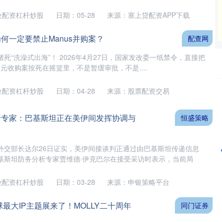
业配资杠杆炒股
日期：05-28
来源：塞上贷配资APP下载
何一定要禁止Manus并购案？
配查网
死“洗澡式出海”！ 2026年4月27日，国家发改委一纸禁令，直接把
0亿美元收购案按死在摇篮里，不是暂缓审批，不是....
业配资杠杆炒股
日期：04-28
来源：股票配资交易
沪深300
4689.71
18%
38.40
0.83%
析专家：巴基斯坦正在美伊间发挥协调与
恒盛策略
外交部长达尔26日证实，美伊间接谈判正通过由巴基斯坦传递信息
基斯坦防务分析专家贾维德·伊克巴尔在接受采访时表示，当前局
业配资杠杆炒股
日期：03-28
来源：申银策略平台
球最大IP主题展来了！MOLLY二十周年
同门证券