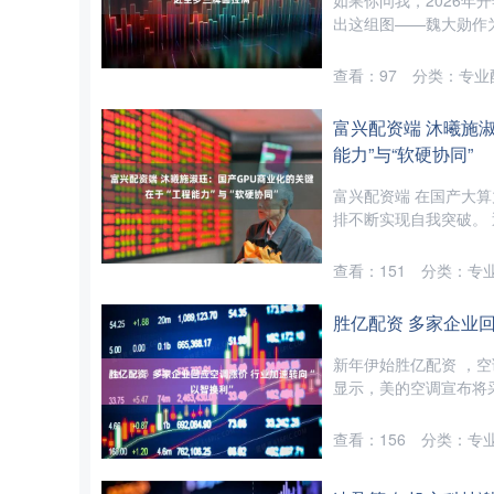
如果你问我，2026
出这组图——魏大勋作为Sa
查看：
97
分类：
专业
富兴配资端 沐曦施
能力”与“软硬协同”
富兴配资端 在国产大
排不断实现自我突破。 
查看：
151
分类：
专
胜亿配资 多家企业回
新年伊始胜亿配资 ，
显示，美的空调宣布将采
查看：
156
分类：
专