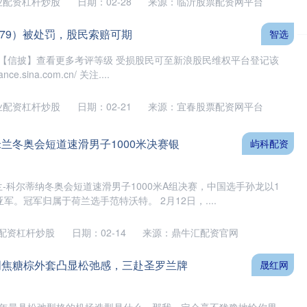
业配资杠杆炒股
日期：02-28
来源：临沂股票配资网平台
0379）被处罚，股民索赔可期
智选
索【信披】查看更多考评等级 受损股民可至新浪股民维权平台登记该
ce.sina.com.cn/ 关注....
业配资杠杆炒股
日期：02-21
来源：宜春股票配资网平台
兰冬奥会短道速滑男子1000米决赛银
屿科配资
兰-科尔蒂纳冬奥会短道速滑男子1000米A组决赛，中国选手孙龙以1
亚军。冠军归属于荷兰选手范特沃特。 2月12日，....
配资杠杆炒股
日期：02-14
来源：鼎牛汇配资官网
周焦糖棕外套凸显松弛感，三赴圣罗兰牌
晟红网