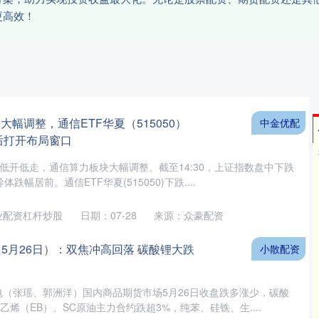
更高效！
大幅调整，通信ETF华夏（515050）
中金优配
后打开布局窗口
数低开低走，通信算力板块大幅调整。截至14:30，上证指数盘中下跌
体跌幅居前。通信ETF华夏(515050)下跌....
业配资杠杆炒股
日期：07-28
来源：众豪配资
5月26日）：双焦冲高回落 碳酸锂大跌
小散配资
电（张瑶、郭洲洋）国内商品期货市场5月26日收盘跌多涨少，碳酸
乙烯（EB）、SC原油主力合约跌超3%，纯苯、硅铁、生....