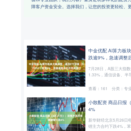
障客户资金安全。选择我们，让您的投资更轻松、
中金优配 AI算力板块
跌逾9%，急速调整
7月28日，A股三大指
1.33%，通信设备、半导
查看：
161
分类：
专
小散配资 商品日报（
4%
新华财经北京5月26日
锂主力合约下跌4%，苯