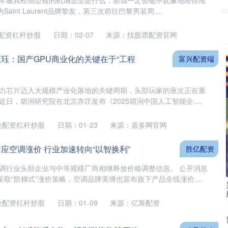
年开年最具松弛型格的机场造型是什么，那我一定会毫不犹豫地给你甩
int Laurent品牌挚友，第三次前往巴黎男装周....
配资杠杆炒股
日期：02-07
来源：找股票配资官网
淑珏：国产GPU商业化的关键在于“工程
富兴配资端
算力芯片迈入大规模产业化落地的关键周期，头部玩家的座次正在重
近日，胡润研究院在北京亦庄发布《2025胡润中国人工智能企....
业配资杠杆炒股
日期：01-23
来源：嘉多网官网
应空调涨价 行业加速转向“以智换利”
胜亿配资
空调行业头部企业与中等规模厂商相继释放价格调整信息。 公开消息
取“阶梯式”涨价策略，空调品牌美博也宣布旗下产品全线涨价....
业配资杠杆炒股
日期：01-09
来源：亿筹配资