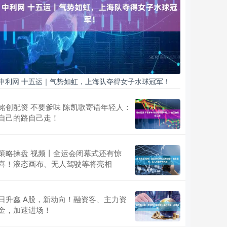
中利网 十五运｜气势如虹，上海队夺得女子水球冠军！
铭创配资 不要爹味 陈凯歌寄语年轻人：
自己的路自己走！
策略操盘 视频丨全运会闭幕式还有惊
喜！液态画布、无人驾驶等将亮相
日升鑫 A股，新动向！融资客、主力资
金，加速进场！