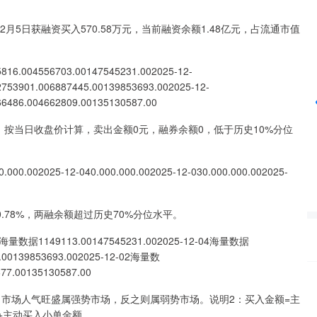
12月5日获融资买入570.58万元，当前融资余额1.48亿元，占流通市值
深证成指
14311.01
%
200.89
1.42%
4556703.00147545231.002025-12-
2753901.006887445.00139853693.002025-12-
66486.004662809.00135130587.00
，按当日收盘价计算，卖出金额0元，融券余额0，低于历史10%分位
025-12-040.000.000.002025-12-030.000.000.002025-
.78%，两融余额超过历史70%分位水平。
149113.00147545231.002025-12-04海量数据
.00139853693.002025-12-02海量数
7.00135130587.00
市场人气旺盛属强势市场，反之则属弱势市场。说明2：买入金额=主
+主动买入小单金额。