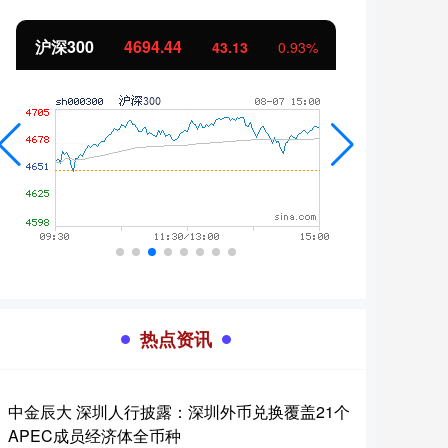
沪深300
4694.44
北证
43.13
0.93%
热点资讯
中金辰大 深圳人行披露：深圳外币兑换覆盖21个
APEC成员经济体全币种