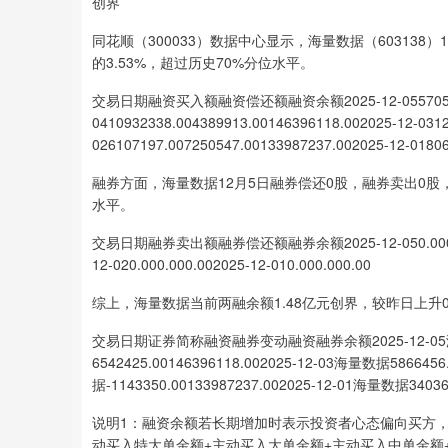
创界
同花顺（300033）数据中心显示，海量数据（603138）
上证指数
3940.04
0
2.13%
39.68
1.02
的3.53%，超过历史70%分位水平。
交易日期融资买入额融资偿还额融资余额2025-12-055705816.00
0410932338.004389913.00146396118.002025-12-031
026107197.007250547.00133987237.002025-12-0180
融券方面，海量数据12月5日融券偿还0股，融券卖出0股
水平。
交易日期融券卖出额融券偿还额融券余额2025-12-050.000.000.002
12-020.000.000.002025-12-010.000.000.00
综上，海量数据当前两融余额1.48亿元创界，较昨日上升0
交易日期证券简称融资融券变动融资融券余额2025-12-05海量数据1
6542425.00146396118.002025-12-03海量数据5866456
据-1143350.00133987237.002025-12-01海量数据340367
说明1：融资余额若长期增加时表示投资者心态偏向买方，
动买入特大单金额+主动买入大单金额+主动买入中单金额