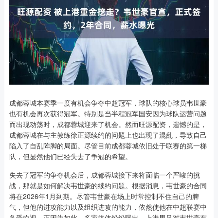
成都蓉城本赛季一度有机会争夺中超冠军，球队的核心球员韦世豪
也有机会再次获得冠军。特别是当半程冠军国安因为球队运营问题
而出现动荡时，成都蓉城迎来了机会。然而旺源配资，遗憾的是，
成都蓉城在与主教练徐正源续约的问题上也出现了混乱，导致自己
陷入了自乱阵脚的局面。尽管目前成都蓉城依旧处于联赛的第一梯
队，但显然他们已经失去了争冠的希望。
失去了冠军的争夺机会后，成都蓉城接下来将面临一个严峻的挑
战，那就是如何解决韦世豪的续约问题。根据消息，韦世豪的合同
将在2026年1月到期。尽管韦世豪在场上时常控制不住自己的脾
气，但他的进攻能力以及组织进攻的能力，依然使他在中超联赛中
备受欢迎。正因为如此，多家媒体纷纷曝出，上港男足对韦世豪有