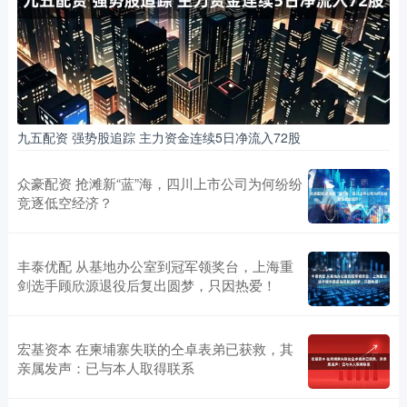
九五配资 强势股追踪 主力资金连续5日净流入72股
众豪配资 抢滩新“蓝”海，四川上市公司为何纷纷
竞逐低空经济？
丰泰优配 从基地办公室到冠军领奖台，上海重
剑选手顾欣源退役后复出圆梦，只因热爱！
宏基资本 在柬埔寨失联的仝卓表弟已获救，其
亲属发声：已与本人取得联系