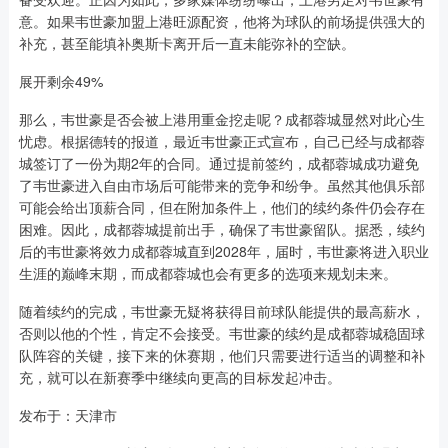
意。如果韦世豪加盟上港旺源配资，他将为球队的前场提供强大的
补充，甚至能填补奥斯卡离开后一直未能弥补的空缺。
展开剩余49%
那么，韦世豪是否会被上港用重金挖走呢？成都蓉城显然对此心生
忧虑。根据德转的报道，最近韦世豪正式宣布，自己已经与成都蓉
城签订了一份为期2年的合同。通过提前签约，成都蓉城成功避免
了韦世豪进入自由市场后可能带来的竞争和纷争。虽然其他俱乐部
可能会给出顶薪合同，但在附加条件上，他们的续约条件仍会存在
困难。因此，成都蓉城提前出手，确保了韦世豪留队。据悉，续约
后的韦世豪将效力成都蓉城直到2028年，届时，韦世豪将进入职业
生涯的巅峰末期，而成都蓉城也会有更多的选项来规划未来。
随着续约的完成，韦世豪无疑将获得目前球队能提供的最高薪水，
否则以他的个性，肯定不会接受。韦世豪的续约是成都蓉城稳固球
队阵容的关键，接下来的休赛期，他们只需要进行适当的调整和补
充，就可以在新赛季中继续向更高的目标发起冲击。
发布于：天津市