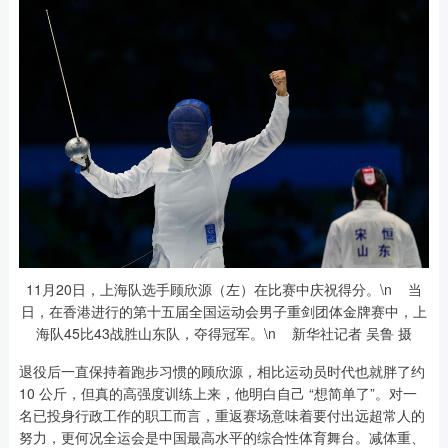
11月20日，上海队选手顾欣源（左）在比赛中庆祝得分。\n 当
日，在香港进行的第十五届全国运动会男子重剑团体金牌赛中，上
海队45比43战胜山东队，夺得冠军。\n 新华社记者 吴鲁 摄
退役后一直保持着跑步习惯的顾欣源，相比运动员时代也就胖了约
10 公斤，但真的高强度训练上来，他明白自己 “想简单了”。对一
名已投身行政工作的职工而言，重返赛场意味着要付出远超常人的
努力，更何况全运会是中国最高水平的综合性体育舞台。减体重、