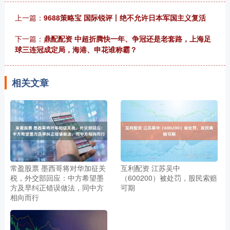
上一篇：
9688策略宝 国际锐评丨绝不允许日本军国主义复活
下一篇：
鼎配配资 中超折腾快一年、争冠还是老套路，上海足
球三连冠成定局，海港、申花谁称霸？
相关文章
常盈股票 墨西哥将对华加征关
互利配资 江苏吴中
税，外交部回应：中方希望墨
（600200）被处罚，股民索赔
方及早纠正错误做法，同中方
可期
相向而行