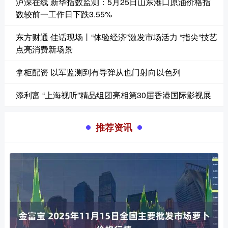
泸深在线 新华指数监测：5月25日山东港口原油价格指
数较前一工作日下跌3.55%
东方财通 佳话现场丨“体验经济”激发市场活力 “指尖”技艺
点亮消费新场景
拿柜配资 以军监测到有导弹从也门射向以色列
添利富 “上海视听”精品组团亮相第30届香港国际影视展
推荐资讯