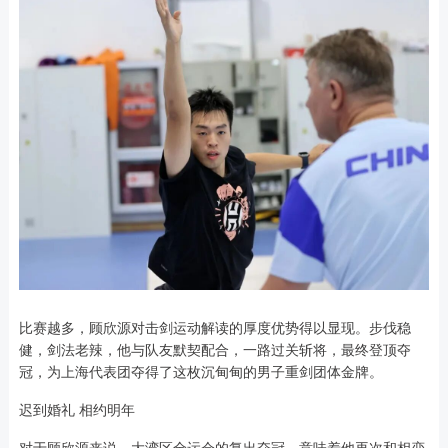
比赛越多，顾欣源对击剑运动解读的厚度优势得以显现。步伐稳
健，剑法老辣，他与队友默契配合，一路过关斩将，最终登顶夺
冠，为上海代表团夺得了这枚沉甸甸的男子重剑团体金牌。
迟到婚礼 相约明年
对于顾欣源来说，大湾区全运会的复出夺冠，意味着他再次和相恋