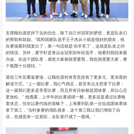
支撑顾欣源坚持下去的信念，除了自己对冠军的梦想，更是队友们
的帮助和鼓励。“我和国家队选手王子杰从小就是很好的朋友，他
在赛场看到我复出了，第一句话就是‘你辛苦了’，这就是队友之间
的情谊。另外，黄宇轩是青运会冠军的年轻选手，他看到我回来最
兴奋。在这个团队里，感觉大家都很需要我，我也很需要大家，整
个氛围十分团结。”
退役三年后重返赛场，让顾欣源对体育竞技有了更多元、更深度的
解读方式。“上一届比赛，我心气很足，甚至有点太想拿下比赛；
这一届我们更多是享受比赛，而且所有目标都是团体赛，所以心态
更放松。” 他透露，上半年的比赛成绩一般，更多还是通过比赛恢
复状态，但在以赛代练的策略下，上海重剑队第一次征战团体赛就
拿下第三，“当时参赛的强队很多，这个第三既让我们增加了自
信，也感觉有一定差距，全队更拧成了一股绳。”