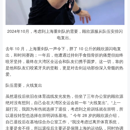
2024年10月，考虑到上海重剑队的需要，顾欣源服从队伍安排闪
电复出。
去年 10 月，上海重剑队一声令下，胖了 10 公斤的顾欣源闪电复
出，和时间赛跑；一年后，他遭遇过持剑手食指骨折的痛楚但始终
咬牙坚持，最终在大湾区全运会和队友们携手圆梦。这一切，靠的
是他和队友们咬紧牙关的坚毅，更是对击剑运动那份深入骨髓的热
爱。
队伍需要，火线复出
虽然退役后依旧在体育战线发光发热，但坐了三年办公室的顾欣源
绝对没有想到，自己会在大湾区全运会前一年 “火线复出”。“上一
届打完，我因为有伤就选择了退役，考虑到之前训练就在崇明，所
以退役转型也选择在崇明训练基地。” 今年 28 岁的顾欣源介绍，
自己退役后在基地综合办公室工作，“我没考虑过离开体育系统，
主要是舍不得，所以退役后主要还是保障上海的运动队，同时协调