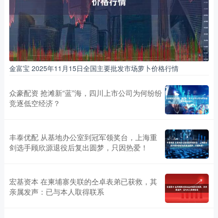
金富宝 2025年11月15日全国主要批发市场萝卜价格行情
众豪配资 抢滩新“蓝”海，四川上市公司为何纷纷
竞逐低空经济？
丰泰优配 从基地办公室到冠军领奖台，上海重
剑选手顾欣源退役后复出圆梦，只因热爱！
宏基资本 在柬埔寨失联的仝卓表弟已获救，其
亲属发声：已与本人取得联系