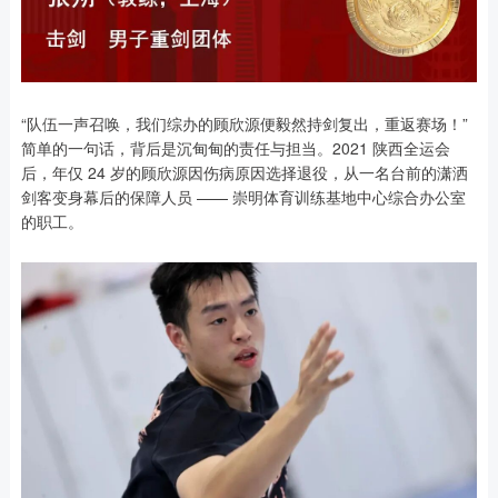
“队伍一声召唤，我们综办的顾欣源便毅然持剑复出，重返赛场！”
简单的一句话，背后是沉甸甸的责任与担当。2021 陕西全运会
后，年仅 24 岁的顾欣源因伤病原因选择退役，从一名台前的潇洒
剑客变身幕后的保障人员 —— 崇明体育训练基地中心综合办公室
的职工。