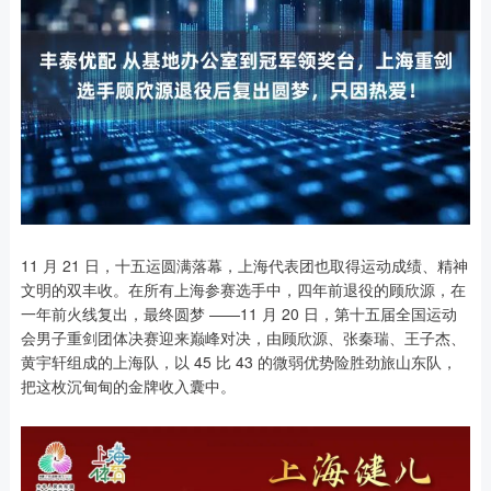
11 月 21 日，十五运圆满落幕，上海代表团也取得运动成绩、精神
文明的双丰收。在所有上海参赛选手中，四年前退役的顾欣源，在
一年前火线复出，最终圆梦 ——11 月 20 日，第十五届全国运动
会男子重剑团体决赛迎来巅峰对决，由顾欣源、张秦瑞、王子杰、
黄宇轩组成的上海队，以 45 比 43 的微弱优势险胜劲旅山东队，
把这枚沉甸甸的金牌收入囊中。