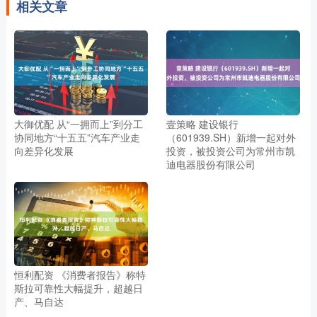
相关文章
大御优配 从“一拥而上”到分工
壹策略 建设银行
协同地方“十五五”汽车产业走
（601939.SH）新增一起对外
向差异化发展
投资，被投资公司为常州市凯
迪电器股份有限公司
恒利配资 《消费者报告》称特
斯拉可靠性大幅提升，超越日
产、马自达