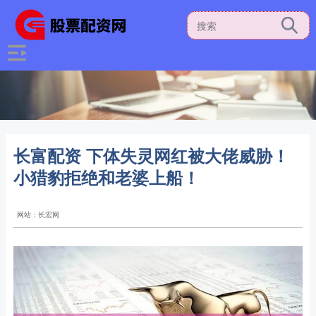
长富配资 下体失灵网红被大佬威胁！
小猎豹拒绝和老婆上船！
网站：长宏网