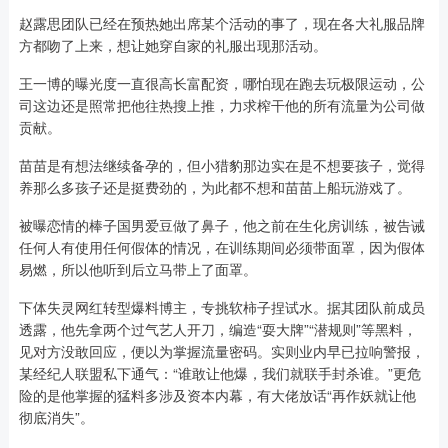
赵露思团队已经在预热她出席某个活动的事了，现在各大礼服品牌
方都吻了上来，想让她穿自家的礼服出现那活动。
王一博的曝光度一直很高长富配资，哪怕现在跑去玩极限运动，公
司这边还是照常把他往热搜上推，力求榨干他的所有流量为公司做
贡献。
苗苗是有想法继续备孕的，但小猎豹那边实在是不想要孩子，觉得
养那么多孩子还是挺费劲的，为此都不想和苗苗上船玩游戏了。
被曝恋情的棒子国男爱豆做了鼻子，他之前在生化房训练，被告诫
任何人有使用任何假体的情况，在训练期间必须带面罩，因为假体
易燃，所以他听到后立马带上了面罩。
下体失灵网红转型爆料博主，专挑软柿子捏试水。据其团队前成员
透露，他先拿两个过气艺人开刀，编造“耍大牌”“潜规则”等黑料，
见对方没敢回应，便以为掌握流量密码。实则业内早已拉响警报，
某经纪人联盟私下通气：“谁敢让他爆，我们就联手封杀谁。”更危
险的是他掌握的猛料多涉及资本内幕，有大佬放话“再作妖就让他
彻底消失”。