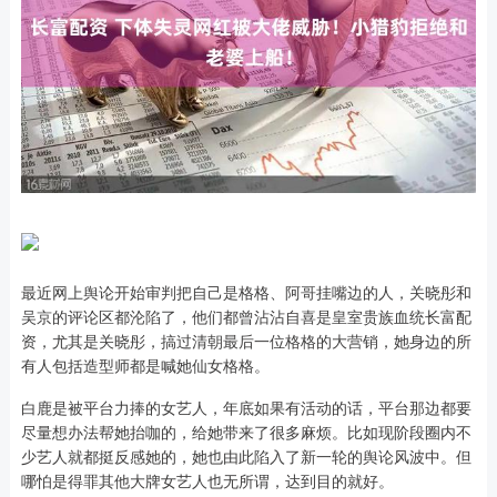
最近网上舆论开始审判把自己是格格、阿哥挂嘴边的人，关晓彤和
吴京的评论区都沦陷了，他们都曾沾沾自喜是皇室贵族血统长富配
资，尤其是关晓彤，搞过清朝最后一位格格的大营销，她身边的所
有人包括造型师都是喊她仙女格格。
白鹿是被平台力捧的女艺人，年底如果有活动的话，平台那边都要
尽量想办法帮她抬咖的，给她带来了很多麻烦。比如现阶段圈内不
少艺人就都挺反感她的，她也由此陷入了新一轮的舆论风波中。但
哪怕是得罪其他大牌女艺人也无所谓，达到目的就好。