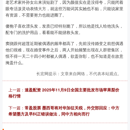
老艺术家外孙女出来演短剧了，因为颜值实在是没得夸，只能闭着
眼夸活泼灵动表情大方，就这些万能词其实她也不贴，只能说家里
有资源，不需要努力也能进圈了。
傻狍子喜欢漂头发，发质已经特别脆了，所以他是找人给他洗头，
配专门的洗护用品，看看能不能拯救头发。
窦骁跟何超莲近期被偶遇的频率都高了，先前没传婚变之前想偶遇
他们很难，现在婚变事件之后，两人开始频繁出现在人群密集区，
恨不得一天二十四小时都被人偶遇，欲盖弥彰，也不知道是在故意
掩盖什么。
长宏网提示：文章来自网络，不代表本站观点。
上一篇：
速盈配资 2025年11月9日全国主要批发市场苹果梨价
格行情
下一篇：
常盈股票 墨西哥将对华加征关税，外交部回应：中方
希望墨方及早纠正错误做法，同中方相向而行