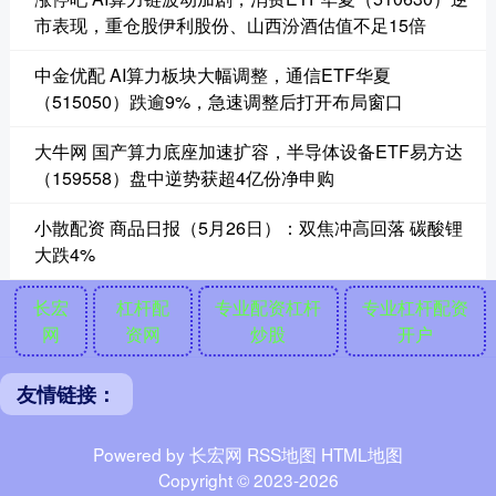
市表现，重仓股伊利股份、山西汾酒估值不足15倍
中金优配 AI算力板块大幅调整，通信ETF华夏
（515050）跌逾9%，急速调整后打开布局窗口
大牛网 国产算力底座加速扩容，半导体设备ETF易方达
（159558）盘中逆势获超4亿份净申购
小散配资 商品日报（5月26日）：双焦冲高回落 碳酸锂
大跌4%
长宏
杠杆配
专业配资杠杆
专业杠杆配资
网
资网
炒股
开户
友情链接：
Powered by
长宏网
RSS地图
HTML地图
Copyright
© 2023-2026