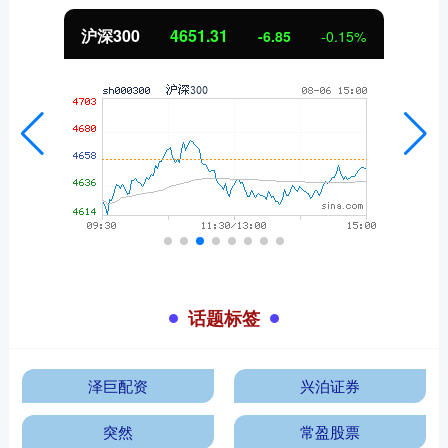
北证50
1122.88
3.42
0.30%
话题标签
泽巨配资
兴泊证券
突然
常盈股票