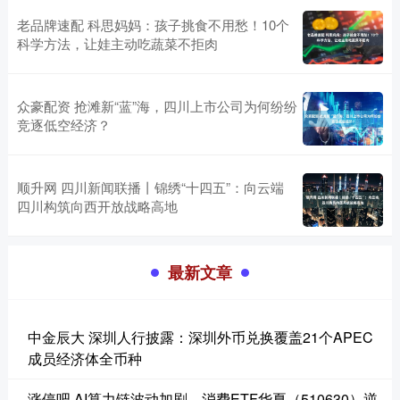
老品牌速配 科思妈妈：孩子挑食不用愁！10个
科学方法，让娃主动吃蔬菜不拒肉
众豪配资 抢滩新“蓝”海，四川上市公司为何纷纷
竞逐低空经济？
顺升网 四川新闻联播丨锦绣“十四五”：向云端
四川构筑向西开放战略高地
最新文章
中金辰大 深圳人行披露：深圳外币兑换覆盖21个APEC
成员经济体全币种
涨停吧 AI算力链波动加剧，消费ETF华夏（510630）逆