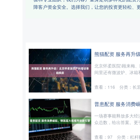
障客户资金安全。选择我们，让您的投资更轻松、
熊猫配资 服务再升
北京怀柔医院\顾来梅
间里还有微波炉、冰箱和
查看：
116
分类：
长
普患配资 服务消费
一场赛事能释放多大经济
众总数，给出答案。更引人
查看：
97
分类：
杠杆