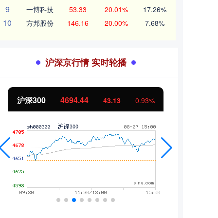
9
一博科技
53.33
20.01%
17.26%
10
方邦股份
146.16
20.00%
7.68%
沪深京行情 实时轮播
沪深300
4694.44
北证
43.13
0.93%