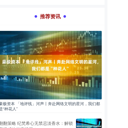
推荐资讯
豪极资本 「地评线」河声丨奔赴网络文明的星河，我们都
是“种花人”
翻翻策略 纪梵希心无禁忌淡香水：解锁