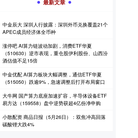
最新文章
中金辰大 深圳人行披露：深圳外币兑换覆盖21个
APEC成员经济体全币种
涨停吧 AI算力链波动加剧，消费ETF华夏
（510630）逆市表现，重仓股伊利股份、山西汾
酒估值不足15倍
中金优配 AI算力板块大幅调整，通信ETF华夏
（515050）跌逾9%，急速调整后打开布局窗口
大牛网 国产算力底座加速扩容，半导体设备ETF
易方达（159558）盘中逆势获超4亿份净申购
小散配资 商品日报（5月26日）：双焦冲高回落
碳酸锂大跌4%