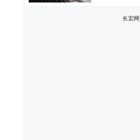
长宏网
上证指数
3940.04
0
2.13%
39.68
1.02