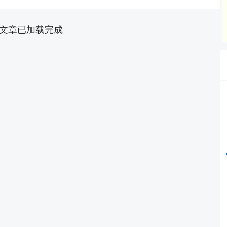
文章已加载完成
深证成指
14311.01
%
200.89
1.42%