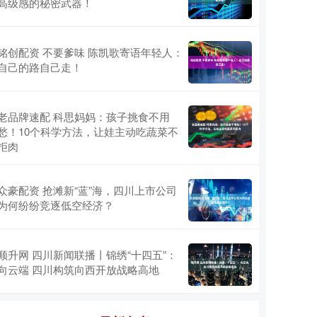
高级感的秘密武器！
铭创配资 不要爹味 陈凯歌寄语年轻人：
自己的路自己走！
老品牌速配 科思妈妈：孩子挑食不用
愁！10个科学方法，让娃主动吃蔬菜不
拒肉
众豪配资 抢滩新“蓝”海，四川上市公司
为何纷纷竞逐低空经济？
顺升网 四川新闻联播丨锦绣“十四五”：
向云端 四川构筑向西开放战略高地