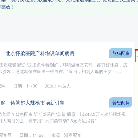
更高效！
级！北京怀柔医院产科增设单间病房
熊猫配资
、田星熊猫配资 “这里条件特别好，环境温馨又安静，能好好休息，房
沙发，感觉就像在家里一样自在。”近日，初为人母的王女士....
宏网
日期：11-30
来源：牛达人
崛起，铸就超大规模市场新引擎
普患配资
能量？普患配资 近期落幕的“苏超”联赛，以243.3万人次的现场观
瞩目的是，赛事用“1元门票带动7.3元周边消费”....
配资网
日期：11-26
来源：浙商配资