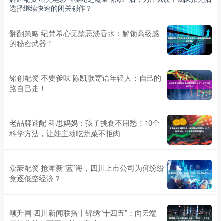
选择继续快速的闭关创作？
翻翻策略 纪梵希心无禁忌淡香水：解锁高级感
的秘密武器！
铭创配资 不要爹味 陈凯歌寄语年轻人：自己的
路自己走！
老品牌速配 科思妈妈：孩子挑食不用愁！10个
科学方法，让娃主动吃蔬菜不拒肉
众豪配资 抢滩新“蓝”海，四川上市公司为何纷纷
竞逐低空经济？
顺升网 四川新闻联播丨锦绣“十四五”：向云端