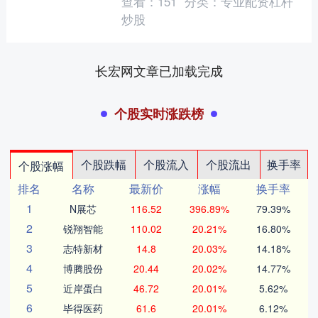
查看：
151
分类：
专业配资杠杆
《2025胡润中国人工智能企....
炒股
长宏网文章已加载完成
个股实时涨跌榜
个股跌幅
个股流入
个股流出
换手率
个股涨幅
排名
名称
最新价
涨幅
换手率
1
N展芯
116.52
396.89%
79.39%
2
锐翔智能
110.02
20.21%
16.80%
3
志特新材
14.8
20.03%
14.18%
4
博腾股份
20.44
20.02%
14.77%
5
近岸蛋白
46.72
20.01%
5.62%
6
毕得医药
61.6
20.01%
6.12%