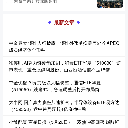
四川构筑向西开放战略高地
最新文章
中金辰大 深圳人行披露：深圳外币兑换覆盖21个APEC
成员经济体全币种
涨停吧 AI算力链波动加剧，消费ETF华夏（510630）逆
市表现，重仓股伊利股份、山西汾酒估值不足15倍
中金优配 AI算力板块大幅调整，通信ETF华夏
（515050）跌逾9%，急速调整后打开布局窗口
大牛网 国产算力底座加速扩容，半导体设备ETF易方达
（159558）盘中逆势获超4亿份净申购
小散配资 商品日报（5月26日）：双焦冲高回落 碳酸锂