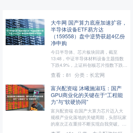
大牛网 国产算力底座加速扩容，
半导体设备ETF易方达
（159558）盘中逆势获超4亿份
净申购
今日半导体、芯片板块回调，截至
13:48，中证半导体材料设备主题指数
下跌4.9%，上证科创板芯片指数下跌
6.5%；资金逆势流入相关ETF，同花顺
查看：
81
分类：
长宏网
iFinD数据显....
富兴配资端 沐曦施淑珏：国产
GPU商业化的关键在于“工程能
力”与“软硬协同”
富兴配资端 在国产大算力芯片迈入大
规模产业化落地的关键周期，头部玩家
的座次正在重排不断实现自我突破。
近日，胡润研究院在北京亦庄发布