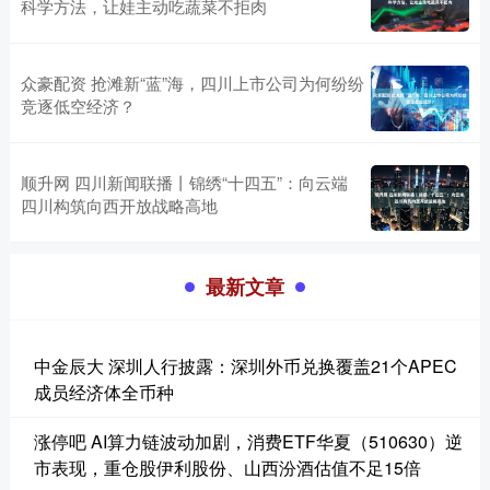
科学方法，让娃主动吃蔬菜不拒肉
众豪配资 抢滩新“蓝”海，四川上市公司为何纷纷
竞逐低空经济？
顺升网 四川新闻联播丨锦绣“十四五”：向云端
四川构筑向西开放战略高地
最新文章
中金辰大 深圳人行披露：深圳外币兑换覆盖21个APEC
成员经济体全币种
涨停吧 AI算力链波动加剧，消费ETF华夏（510630）逆
市表现，重仓股伊利股份、山西汾酒估值不足15倍