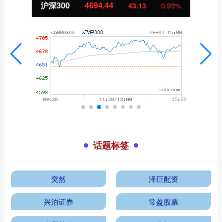
沪深300
4694.44
43.13
0.93%
话题标签
突然
泽巨配资
兴泊证券
常盈股票