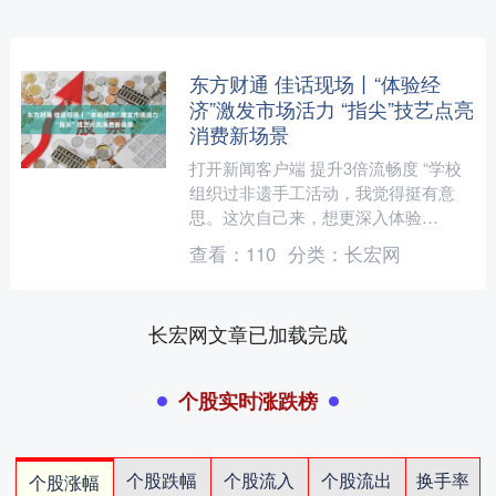
东方财通 佳话现场丨“体验经
济”激发市场活力 “指尖”技艺点亮
消费新场景
打开新闻客户端 提升3倍流畅度 “学校
组织过非遗手工活动，我觉得挺有意
思。这次自己来，想更深入体验
下。”在北京一家手工体验店，正在体
查看：
110
分类：
长宏网
验掐丝珐琅工艺的消费者小程说....
长宏网文章已加载完成
个股实时涨跌榜
个股跌幅
个股流入
个股流出
换手率
个股涨幅