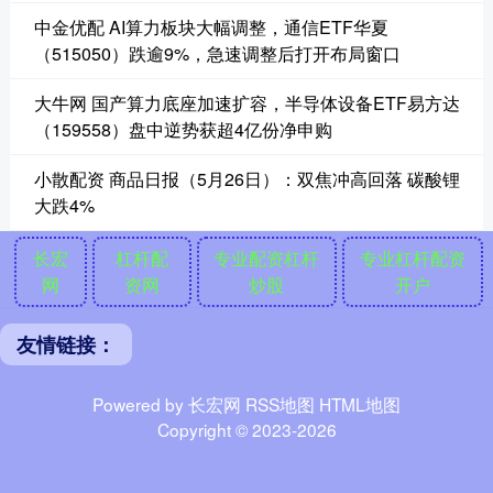
中金优配 AI算力板块大幅调整，通信ETF华夏
（515050）跌逾9%，急速调整后打开布局窗口
大牛网 国产算力底座加速扩容，半导体设备ETF易方达
（159558）盘中逆势获超4亿份净申购
小散配资 商品日报（5月26日）：双焦冲高回落 碳酸锂
大跌4%
长宏
杠杆配
专业配资杠杆
专业杠杆配资
网
资网
炒股
开户
友情链接：
Powered by
长宏网
RSS地图
HTML地图
Copyright
© 2023-2026