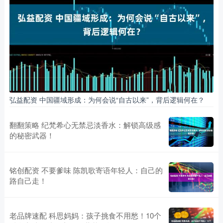
弘益配资 中国疆域形成：为何会说“自古以来”，背后逻辑何在？
翻翻策略 纪梵希心无禁忌淡香水：解锁高级感
的秘密武器！
铭创配资 不要爹味 陈凯歌寄语年轻人：自己的
路自己走！
老品牌速配 科思妈妈：孩子挑食不用愁！10个