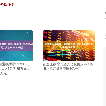
瓜价格行情
瑞通换手率39.38%，
富途证券 率先迈入亿级俱乐部！四
买入5747.35万元，
川水电装机量突破1亿千瓦
0万元