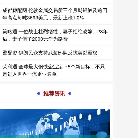
成都赚配网 伦敦金属交易所三个月期铝触及逾四
年高点每吨3693美元，最新上涨1.0%
策略通 一位战士壮烈牺牲，妻子拒绝改嫁。28年
后，妻子借了2000元作为路费
盈配资 伊朗民众支持武装部队反抗美以霸权
荣利通 全球最大钢铁企业定下5个新目标，不只
是进入世界一流企业名单
推荐资讯