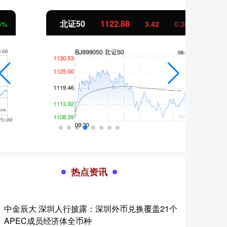
北证50
1122.88
创业
3.42
0.30%
热点资讯
中金辰大 深圳人行披露：深圳外币兑换覆盖21个
APEC成员经济体全币种