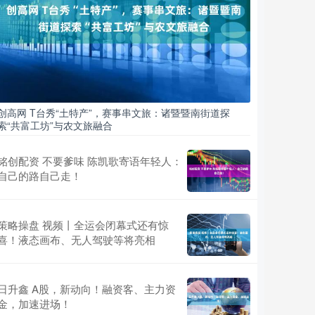
创高网 T台秀“土特产”，赛事串文旅：诸暨暨南街道探
索“共富工坊”与农文旅融合
铭创配资 不要爹味 陈凯歌寄语年轻人：
自己的路自己走！
策略操盘 视频丨全运会闭幕式还有惊
喜！液态画布、无人驾驶等将亮相
日升鑫 A股，新动向！融资客、主力资
金，加速进场！