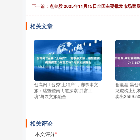
下一篇：
点金股 2025年11月15日全国主要批发市场菜
相关文章
创高网 T台秀“土特产”，赛事串文
创赢盘 昊创
旅：诸暨暨南街道探索“共富工
龙虎榜上机构
坊”与农文旅融合
卖出3559.5
相关评论
本文评分
*