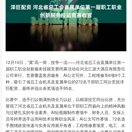
12月10日，“冀”高一筹，技争一流——河北省总工会直属单位第一
届职工职业创新服务技能竞赛闭幕活动在河北汇源大酒店有限责任
公司举行。竞赛覆盖客房服务、AI公文写作、工程维修等6项9个工
种，吸引了省总工会机关及直属单位的272名干部职工同台竞技泽
巨配资，最终评选出各奖项选手95名。
比赛中，选手们以饱满热情全力以赴，以精湛技艺同台比拼，充分
展现了河北省总工会机关及直属单位干部职工昂扬向上的精神风貌
与过硬扎实的专业素养。AI短视频制作赛项中，财务人员、安保人
员等跨界选手运用AI技术诠释职业风采；AI公文写作赛场，72名选
手围绕政策传递与实务应用展开角逐；工程维修赛项里，电工、水
暖工选手在故障排除、管材熔接等项目中毫厘必争；中餐礼仪服务