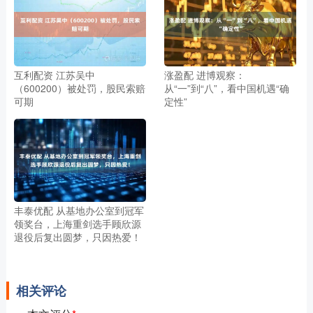
互利配资 江苏吴中
涨盈配 进博观察：
（600200）被处罚，股民索赔
从“一”到“八”，看中国机遇“确
可期
定性”
丰泰优配 从基地办公室到冠军
领奖台，上海重剑选手顾欣源
退役后复出圆梦，只因热爱！
相关评论