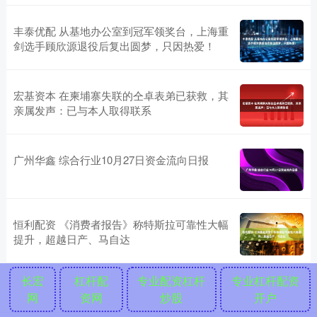
丰泰优配 从基地办公室到冠军领奖台，上海重
剑选手顾欣源退役后复出圆梦，只因热爱！
宏基资本 在柬埔寨失联的仝卓表弟已获救，其
亲属发声：已与本人取得联系
广州华鑫 综合行业10月27日资金流向日报
恒利配资 《消费者报告》称特斯拉可靠性大幅
提升，超越日产、马自达
长宏
杠杆配
专业配资杠杆
专业杠杆配资
网
资网
炒股
开户