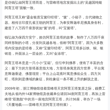
是仿钱弘俶阿育王塔而造，与雷峰塔地宫发掘出土的“吴越国纯银
阿育王塔”面貌一致。
阿育王塔又称“鎏金银质宝箧印经塔”。“箧”，小箱子，古代储物之
器。相传古印度孔雀王朝的阿育王，为奉安释迦牟尼佛真身舍利，
建造了八万四千座形状如“箧”的塔，叫“宝箧塔”。
钱弘俶为保四方安宁，效仿阿育王造塔的故事，制作了八万四千座
同样形制的小塔，分发到吴越各地，俗称“阿育王塔”。因为大多数
塔内安放的是经卷，又称“宝箧印经塔”。阿育王塔多以铁、铜、银
铸造，外面涂上一层金的，又叫“金涂塔”。
阿育王塔本意是一只小小“宝箱”。但引申到佛界，便有了丰富的含
义：最下方的方形塔基意指大地，方形塔身寓意四方世界，平台寓
意释迦垂迹、佛显现世；平台上山花蕉叶寓意佛佑众生，四方兴
旺，塔刹则是佛域的象征，刹柱象征一条不断上升的解脱之道。
2009年初，浙江博物馆借着雷峰塔天宫阿育王塔复原之际，颇费工
夫地从省内外14家博物馆及收藏单位请回34座阿育王塔，再加上雷
峰塔“双胞胎”中的另一座地宫阿育王塔，共计36座，举办了一场
《天覆地载——雷峰塔天宫阿育王塔特展》。