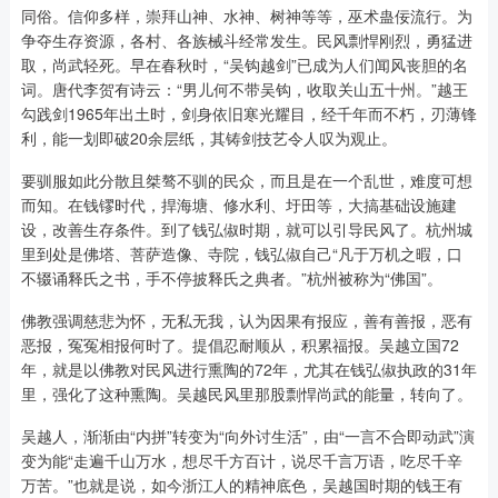
同俗。信仰多样，崇拜山神、水神、树神等等，巫术蛊佞流行。为
争夺生存资源，各村、各族械斗经常发生。民风剽悍刚烈，勇猛进
取，尚武轻死。早在春秋时，“吴钩越剑”已成为人们闻风丧胆的名
词。唐代李贺有诗云：“男儿何不带吴钩，收取关山五十州。”越王
勾践剑1965年出土时，剑身依旧寒光耀目，经千年而不朽，刃薄锋
利，能一划即破20余层纸，其铸剑技艺令人叹为观止。
要驯服如此分散且桀骜不驯的民众，而且是在一个乱世，难度可想
而知。在钱镠时代，捍海塘、修水利、圩田等，大搞基础设施建
设，改善生存条件。到了钱弘俶时期，就可以引导民风了。杭州城
里到处是佛塔、菩萨造像、寺院，钱弘俶自己“凡于万机之暇，口
不辍诵释氏之书，手不停披释氏之典者。”杭州被称为“佛国”。
佛教强调慈悲为怀，无私无我，认为因果有报应，善有善报，恶有
恶报，冤冤相报何时了。提倡忍耐顺从，积累福报。吴越立国72
年，就是以佛教对民风进行熏陶的72年，尤其在钱弘俶执政的31年
里，强化了这种熏陶。吴越民风里那股剽悍尚武的能量，转向了。
吴越人，渐渐由“内拼”转变为“向外讨生活”，由“一言不合即动武”演
变为能“走遍千山万水，想尽千方百计，说尽千言万语，吃尽千辛
万苦。”也就是说，如今浙江人的精神底色，吴越国时期的钱王有