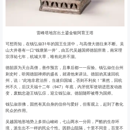
雷峰塔地宫出土鎏金银阿育王塔
可想而知，在钱弘俶31年的国王生涯中，与高僧大德往来不断。吴
山大井巷有一口“钱塘第一井”，由五代吴越国师德韶所凿，南宋理
宗淳祐七年，杭城大旱，唯有此井不涸。
德韶原为天台高僧，善作预言，且事后都一一应验。钱弘俶任台州
刺史时，听闻德韶禅师的盛名，就请他来讲法。德韶劝其速回杭
州，说：“此地非君治所，当速归国城，否则不利矣！”果然，回杭
州不久，后汉天福十二年（947）年底，内牙统军使胡进思发动政
变，废黜忠逊王钱弘倧，迎立钱弘俶。德韶随即被尊为国师。
钱弘俶崇佛，固然有其自身的信仰与爱好，但客观上，起到了教化
民众的作用。
吴越国地形地势上多崇山峻岭，七山两水一分田，严酷的生存环
境，派生出不一样的民众个性。因群山阻隔，十里不同音，百里不