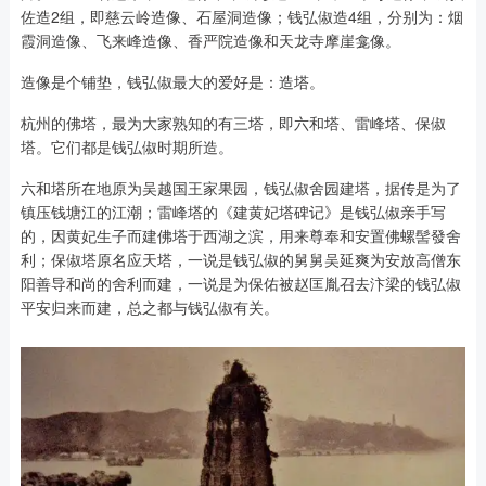
佐造2组，即慈云岭造像、石屋洞造像；钱弘俶造4组，分别为：烟
霞洞造像、飞来峰造像、香严院造像和天龙寺摩崖龛像。
造像是个铺垫，钱弘俶最大的爱好是：造塔。
杭州的佛塔，最为大家熟知的有三塔，即六和塔、雷峰塔、保俶
塔。它们都是钱弘俶时期所造。
六和塔所在地原为吴越国王家果园，钱弘俶舍园建塔，据传是为了
镇压钱塘江的江潮；雷峰塔的《建黄妃塔碑记》是钱弘俶亲手写
的，因黄妃生子而建佛塔于西湖之滨，用来尊奉和安置佛螺髻發舍
利；保俶塔原名应天塔，一说是钱弘俶的舅舅吴延爽为安放高僧东
阳善导和尚的舍利而建，一说是为保佑被赵匡胤召去汴梁的钱弘俶
平安归来而建，总之都与钱弘俶有关。