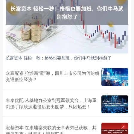
长富资本 轻松一秒：格格也要加班，你们牛马就别抱怨了
众豪配资 抢滩新“蓝”海，四川上市公司为何纷纷
竞逐低空经济？
丰泰优配 从基地办公室到冠军领奖台，上海重
剑选手顾欣源退役后复出圆梦，只因热爱！
宏基资本 在柬埔寨失联的仝卓表弟已获救，其
亲属发声：已与本人取得联系