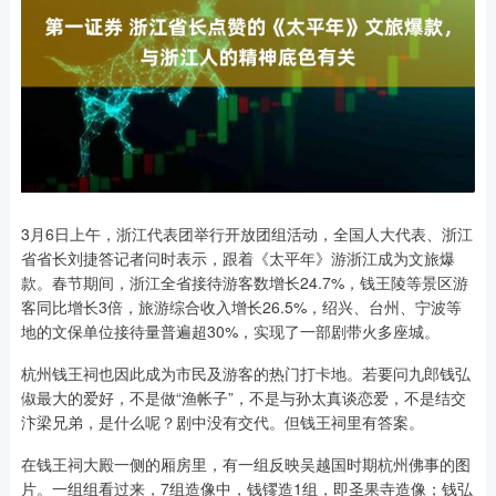
3月6日上午，浙江代表团举行开放团组活动，全国人大代表、浙江
省省长刘捷答记者问时表示，跟着《太平年》游浙江成为文旅爆
款。春节期间，浙江全省接待游客数增长24.7%，钱王陵等景区游
客同比增长3倍，旅游综合收入增长26.5%，绍兴、台州、宁波等
地的文保单位接待量普遍超30%，实现了一部剧带火多座城。
杭州钱王祠也因此成为市民及游客的热门打卡地。若要问九郎钱弘
俶最大的爱好，不是做“渔帐子”，不是与孙太真谈恋爱，不是结交
汴梁兄弟，是什么呢？剧中没有交代。但钱王祠里有答案。
在钱王祠大殿一侧的厢房里，有一组反映吴越国时期杭州佛事的图
片。一组组看过来，7组造像中，钱镠造1组，即圣果寺造像；钱弘