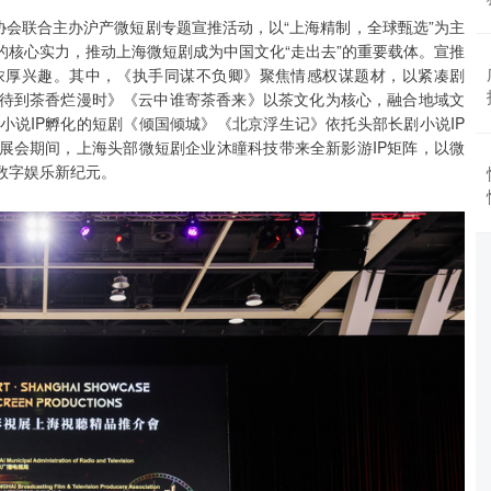
协会联合主办沪产微短剧专题宣推活动，以“上海精制，全球甄选”为主
核心实力，推动上海微短剧成为中国文化“走出去”的重要载体。宣推
浓厚兴趣。其中，《执手同谋不负卿》聚焦情感权谋题材，以紧凑剧
待到茶香烂漫时》《云中谁寄茶香来》以茶文化为核心，融合地域文
说IP孵化的短剧《倾国倾城》《北京浮生记》依托头部长剧小说IP
展会期间，上海头部微短剧企业沐瞳科技带来全新影游IP矩阵，以微
数字娱乐新纪元。