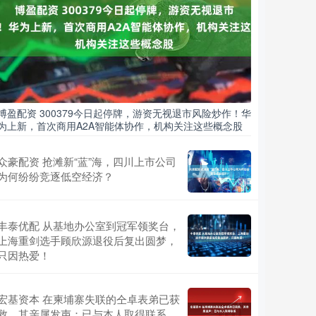
博盈配资 300379今日起停牌，游资无视退市风险炒作！华
为上新，首次商用A2A智能体协作，机构关注这些概念股
众豪配资 抢滩新“蓝”海，四川上市公司
为何纷纷竞逐低空经济？
丰泰优配 从基地办公室到冠军领奖台，
上海重剑选手顾欣源退役后复出圆梦，
只因热爱！
宏基资本 在柬埔寨失联的仝卓表弟已获
救，其亲属发声：已与本人取得联系