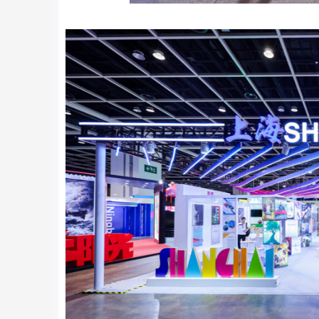
深证成指
14311.01
8
1.02%
200.89
1.