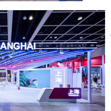
沪深300
4694.44
42%
43.13
0.93%