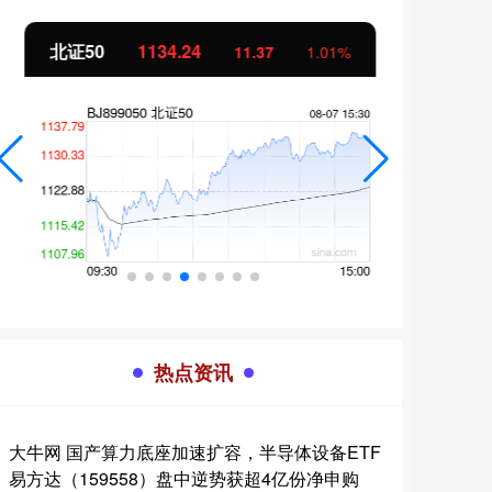
北证50
1134.24
创业
11.37
1.01%
热点资讯
大牛网 国产算力底座加速扩容，半导体设备ETF
易方达（159558）盘中逆势获超4亿份净申购