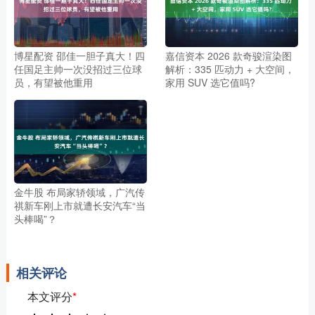
博星配资 邵佳一胆子真大！四
嘉信资本 2026 款奇骏渲染图
任国足主帅一次没招过三位球
解析：335 匹动力 + 大空间，
员，有望被他重用
家用 SUV 选它值吗?
金牛股 布局家轿领域，广汽传
祺新车刚上市就遭长安汽车“当
头棒喝”？
相关评论
本文评分
*