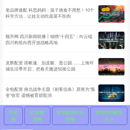
老品牌速配 科思妈妈：孩子挑食不用愁！10个
科学方法，让娃主动吃蔬菜不拒肉
顺升网 四川新闻联播丨锦绣“十四五”：向云端
四川构筑向西开放战略高地
龙辉配资 搭帐篷、划皮艇、逛公园……上海环
城生活季开启，把春天搬进50座公园
全电配资 南北战争主题《刺客信条》原将为“叛
变”收官 遗憾被育碧取消
长宏
杠杆配
专业配资杠杆
专业杠杆配资
网
资网
炒股
开户