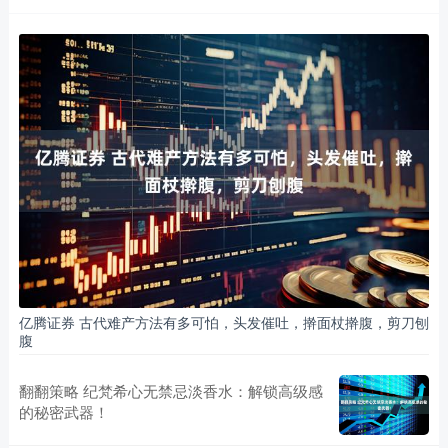
亿腾证券 古代难产方法有多可怕，头发催吐，擀面杖擀腹，剪刀刨
腹
翻翻策略 纪梵希心无禁忌淡香水：解锁高级感
的秘密武器！