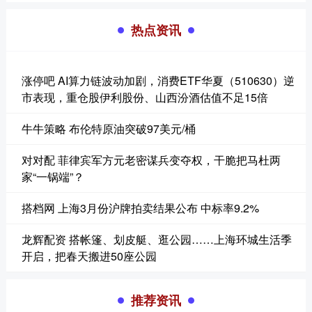
热点资讯
涨停吧 AI算力链波动加剧，消费ETF华夏（510630）逆
市表现，重仓股伊利股份、山西汾酒估值不足15倍
牛牛策略 布伦特原油突破97美元/桶
对对配 菲律宾军方元老密谋兵变夺权，干脆把马杜两
家“一锅端”？
搭档网 上海3月份沪牌拍卖结果公布 中标率9.2%
龙辉配资 搭帐篷、划皮艇、逛公园……上海环城生活季
开启，把春天搬进50座公园
推荐资讯