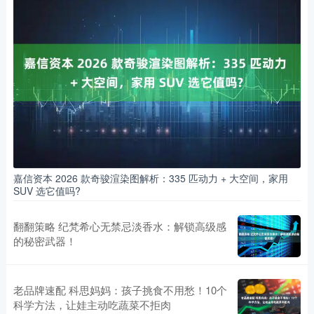
嘉信资本 2026 款奇骏渲染图解析：335 匹动力 + 大空间，家用
SUV 选它值吗?
翻翻策略 纪梵希心无禁忌淡香水：解锁高级感
的秘密武器！
老品牌速配 科思妈妈：孩子挑食不用愁！10个
科学方法，让娃主动吃蔬菜不拒肉