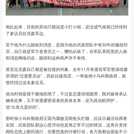
相比起来，目前的异动只能说是小打小闹，还没成气候就已经传到
了参议员拉克森耳边。
至于他为什么能收到消息，是因为他在武装部队中有30年的服役经
历，自己就是军方老资历之一，哪怕从政了，在军队系统里的人脉
和消息网络仍在，能得到这种风声并不奇怪。
甚至拉克森自己都是被拉拢的对象。去年11月有退役军官密谋组建
所谓的“过渡委员会”，四处拉拢高层，一举扳倒小马科斯政府，就
曾经找过这名参议员。
他当时倒是很干脆地拒绝了，不过姿态显得很圆滑，既对媒体承认
确有此事，又不肯透露密谋者的具体名单，还为其动机辩护，
说“出发点是好的”。
那时候小马科斯政府正因为腐败丑闻焦头烂额，抗议示威活动席卷
全国，武装部队那边心思浮动也是再正常不过的情况，这类兵变传
闻给总统上眼药就行，但要想真的付诸行动，各方面都会面临不小