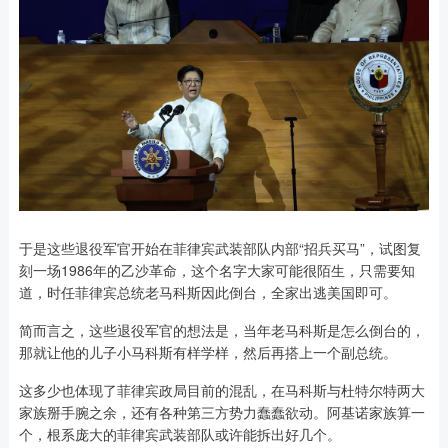
于是这些退役军官开始在菲律宾武装部队内部“招兵买马”，试图复
刻一场1986年的乙沙革命，这个名字大家可能很陌生，只需要知
道，时任菲律宾总统老马科斯因此倒台，全家出逃美国即可。
简而言之，这些退役军官的想法是，当年老马科斯是怎么倒台的，
那就让他的儿子小马科斯有样学样，然后再搭上一个副总统。
这多少也体现了菲律宾政局目前的混乱，在马科斯与杜特尔特两大
家族掰手腕之余，还有各种第三方势力蠢蠢欲动。阿基诺家族算一
个，根系庞大的菲律宾武装部队或许能拆出好几个。