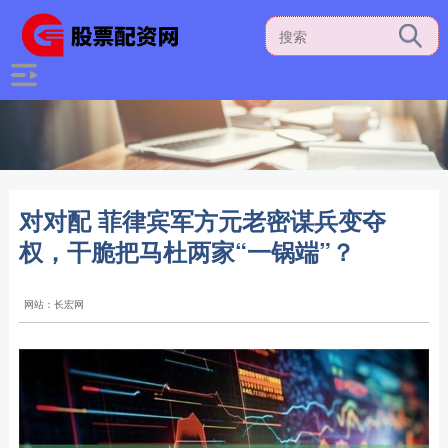
对对配 菲律宾军方元老密谋兵变夺
权，干脆把马杜两家“一锅端”？
网站：长宏网