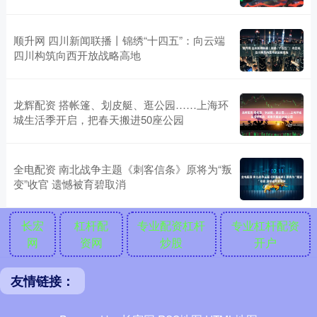
顺升网 四川新闻联播丨锦绣“十四五”：向云端
四川构筑向西开放战略高地
龙辉配资 搭帐篷、划皮艇、逛公园……上海环
城生活季开启，把春天搬进50座公园
全电配资 南北战争主题《刺客信条》原将为“叛
变”收官 遗憾被育碧取消
长宏
杠杆配
专业配资杠杆
专业杠杆配资
网
资网
炒股
开户
友情链接：