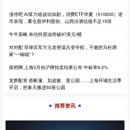
涨停吧 AI算力链波动加剧，消费ETF华夏（510630）逆
市表现，重仓股伊利股份、山西汾酒估值不足15倍
牛牛策略 布伦特原油突破97美元/桶
对对配 菲律宾军方元老密谋兵变夺权，干脆把马杜两
家“一锅端”？
搭档网 上海3月份沪牌拍卖结果公布 中标率9.2%
龙辉配资 搭帐篷、划皮艇、逛公园……上海环城生活季
开启，把春天搬进50座公园
推荐资讯