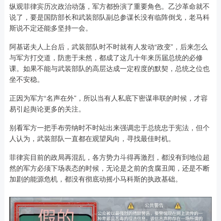
纵观菲律宾历次政治动荡，军方都扮演了重要角色。乙沙革命就不
说了，要是国防部长和武装部队副总参谋长没有临阵倒戈，老马科
斯说不定还能多坚持一会。
阿基诺夫人上台后，武装部队时不时就有人发动“政变”，后来怎么
与军方打交道，防患于未然，都成了这几十年来历届总统的必修
课。如果不能与武装部队的高层达成一定程度的默契，总统之位也
坐不安稳。
正因为军方“名声在外”，所以当有人私底下密谋串联的时候，才容
易引起舆论更多的关注。
别看军方一把手布劳纳时不时站出来强调忠于总统忠于宪法，但个
人认为，武装部队一直都在观望风向，寻找最佳时机。
菲律宾目前的政局再混乱，各方势力斗得再激烈，都没有到地位超
然的军方必须下场表态的时候，无论是之前的贪腐丑闻，还是不断
加剧的能源危机，都没有彻底动摇小马科斯的执政基础。