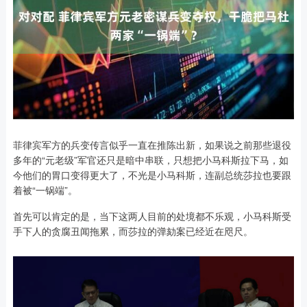
菲律宾军方的兵变传言似乎一直在推陈出新，如果说之前那些退役
多年的“元老级”军官还只是暗中串联，只想把小马科斯拉下马，如
今他们的胃口变得更大了，不光是小马科斯，连副总统莎拉也要跟
着被“一锅端”。
首先可以肯定的是，当下这两人目前的处境都不乐观，小马科斯受
手下人的贪腐丑闻拖累，而莎拉的弹劾案已经近在咫尺。