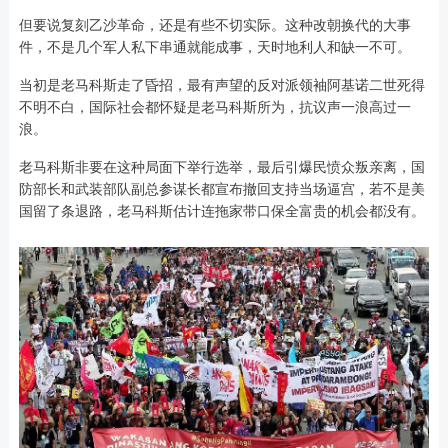
但要说复刻乙沙革命，还是有些不切实际。这种改朝换代的大事
件，不是几个军人私下串通就能成事，天时地利人和缺一不可。
当初是老马科斯走了昏招，最有声望的反对派领袖阿基诺二世死得
不明不白，国际社会都怀疑是老马科斯所为，抗议声一浪高过一
浪。
老马科斯非要在这种局面下举行选举，最后引爆民愤众叛亲离，国
防部长和武装部队副总参谋长都宣布撤回支持当场逼宫，若不是美
国留了条退路，老马科斯估计连拖家带口保全富贵的机会都没有。