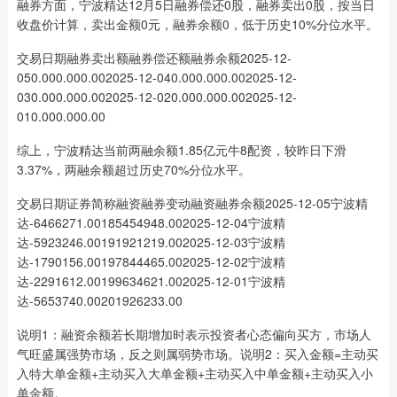
融券方面，宁波精达12月5日融券偿还0股，融券卖出0股，按当日
收盘价计算，卖出金额0元，融券余额0，低于历史10%分位水平。
交易日期融券卖出额融券偿还额融券余额2025-12-
050.000.000.002025-12-040.000.000.002025-12-
030.000.000.002025-12-020.000.000.002025-12-
010.000.000.00
综上，宁波精达当前两融余额1.85亿元牛8配资，较昨日下滑
3.37%，两融余额超过历史70%分位水平。
交易日期证券简称融资融券变动融资融券余额2025-12-05宁波精
达-6466271.00185454948.002025-12-04宁波精
达-5923246.00191921219.002025-12-03宁波精
达-1790156.00197844465.002025-12-02宁波精
达-2291612.00199634621.002025-12-01宁波精
达-5653740.00201926233.00
说明1：融资余额若长期增加时表示投资者心态偏向买方，市场人
气旺盛属强势市场，反之则属弱势市场。说明2：买入金额=主动买
入特大单金额+主动买入大单金额+主动买入中单金额+主动买入小
单金额。