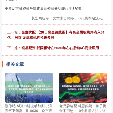
更多两市融资融券请查看融资融券功能>>牛8配资
长宏网提示：文章来自网络，不代表本站观点。
上一篇：
金鑫优配 【28日资金路线图】有色金属板块净流入61
亿元居首 龙虎榜机构抢筹多股
下一篇：
银易配资 我国预计在2030年左右启动6G商业应用
相关文章
涨停吧 AI算力链波动加剧，消
老品牌速配 科思妈妈：孩子挑
费ETF华夏（510630）逆市表
食不用愁！10个科学方法，让