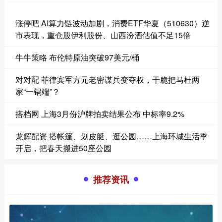
涨停吧 AI算力链波动加剧，消费ETF华夏（510630）逆
市表现，重仓股伊利股份、山西汾酒估值不足15倍
牛牛策略 布伦特原油突破97美元/桶
对对配 菲律宾军方元老密谋兵变夺权，干脆把马杜两
家“一锅端”？
搭档网 上海3月份沪牌拍卖结果公布 中标率9.2%
龙辉配资 搭帐篷、划皮艇、逛公园……上海环城生活季
开启，把春天搬进50座公园
推荐资讯