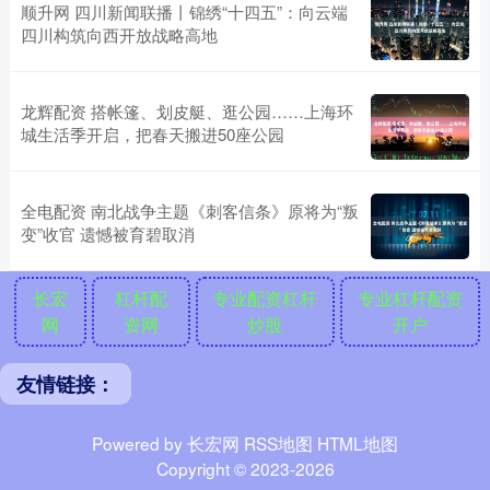
顺升网 四川新闻联播丨锦绣“十四五”：向云端
四川构筑向西开放战略高地
龙辉配资 搭帐篷、划皮艇、逛公园……上海环
城生活季开启，把春天搬进50座公园
全电配资 南北战争主题《刺客信条》原将为“叛
变”收官 遗憾被育碧取消
长宏
杠杆配
专业配资杠杆
专业杠杆配资
网
资网
炒股
开户
友情链接：
Powered by
长宏网
RSS地图
HTML地图
Copyright
© 2023-2026