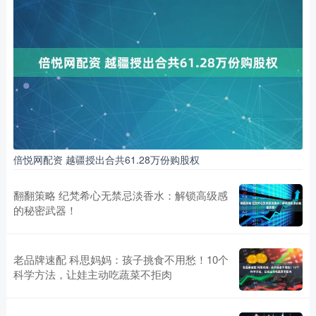
倍悦网配资 越疆授出合共61.28万份购股权
翻翻策略 纪梵希心无禁忌淡香水：解锁高级感
的秘密武器！
老品牌速配 科思妈妈：孩子挑食不用愁！10个
科学方法，让娃主动吃蔬菜不拒肉