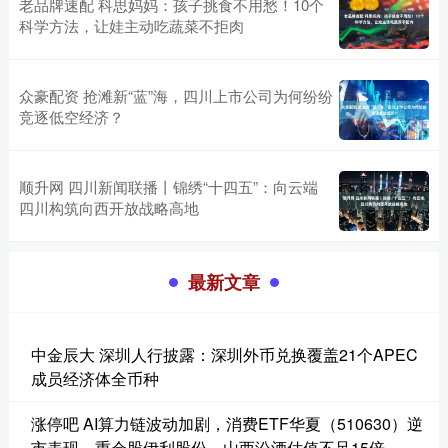
老品牌速配 科思妈妈：孩子挑食不用愁！10个
科学方法，让娃主动吃蔬菜不拒肉
众豪配资 抢滩新“蓝”海，四川上市公司为何纷纷
竞逐低空经济？
顺升网 四川新闻联播丨锦绣“十四五”：向云端
四川构筑向西开放战略高地
最新文章
中金辰大 深圳人行披露：深圳外币兑换覆盖21个APEC
成员经济体全币种
涨停吧 AI算力链波动加剧，消费ETF华夏（510630）逆
市表现，重仓股伊利股份、山西汾酒估值不足15倍