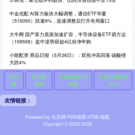
中金优配 AI算力板块大幅调整，通信ETF华夏
（515050）跌逾9%，急速调整后打开布局窗口
大牛网 国产算力底座加速扩容，半导体设备ETF易方达
（159558）盘中逆势获超4亿份净申购
小散配资 商品日报（5月26日）：双焦冲高回落 碳酸锂
大跌4%
长宏
杠杆配
专业配资杠杆
专业杠杆配资
网
资网
炒股
开户
友情链接：
Powered by
长宏网
RSS地图
HTML地图
Copyright
© 2023-2026