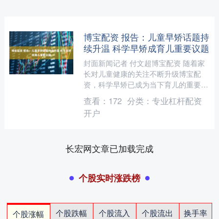
博宝配资 报告：儿童早矫话题持
续升温 科学早矫成育儿重要议题
封面新闻记者 付文超博宝配资 随着家
长对儿童健康的关注不断升级博宝配
资，科学早矫已成为当下育儿的重要议
题。12月12日，记者获悉，时代天使联
查看：
172
分类：
专业杠杆配资
合平台方发布的《20....
开户
长宏网文章已加载完成
个股实时涨跌榜
个股跌幅
个股流入
个股流出
换手率
个股涨幅