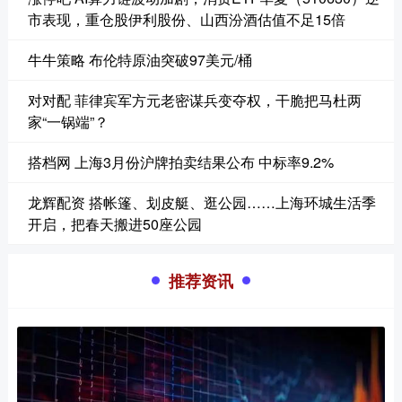
市表现，重仓股伊利股份、山西汾酒估值不足15倍
牛牛策略 布伦特原油突破97美元/桶
对对配 菲律宾军方元老密谋兵变夺权，干脆把马杜两
家“一锅端”？
搭档网 上海3月份沪牌拍卖结果公布 中标率9.2%
龙辉配资 搭帐篷、划皮艇、逛公园……上海环城生活季
开启，把春天搬进50座公园
推荐资讯