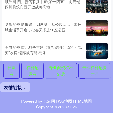
顺升网 四川新闻联播丨锦绣“十四五”：向云端
四川构筑向西开放战略高地
龙辉配资 搭帐篷、划皮艇、逛公园……上海环
城生活季开启，把春天搬进50座公园
全电配资 南北战争主题《刺客信条》原将为“叛
变”收官 遗憾被育碧取消
长宏
杠杆配
专业配资杠杆
专业杠杆配资
网
资网
炒股
开户
友情链接：
Powered by
长宏网
RSS地图
HTML地图
Copyright
© 2023-2026