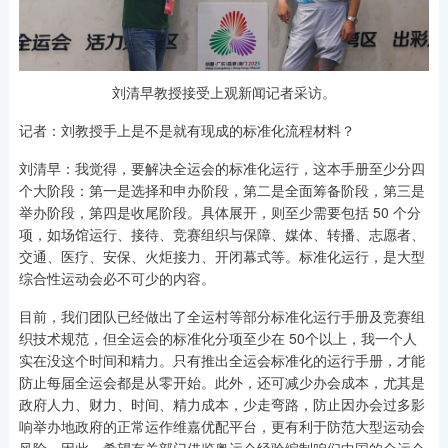
刘清早教授接受上观新闻记者采访。
记者：刘教授手上是不是就有现成的标准化流程材料？
刘清早：我觉得，要解决全运会的标准化运行，这本手册至少分四
个大阶段：第一是选择和申办阶段，第二是全面筹备阶段，第三是
举办阶段，第四是收尾阶段。具体展开，则至少需要包括 50 个分
项，如场馆运行、接待、竞赛组织与保障、媒体、转播、志愿者、
交通、医疗、安保、火炬接力、开闭幕式等。标准化运行，是大型
综合性运动会必不可少的内容。
目前，我们团队已经做出了全运村等部分标准化运行手册及竞赛组
织技术规范，但全运会的标准化分项至少在 50个以上，我一个人
实在没这个时间和精力。只有推出全运会标准化的运行手册，才能
防止每届全运会都是从零开始。此外，还可减少办会成本，尤其是
政府人力、财力、时间、精力成本，少走弯路，防止因办会过多影
响举办地政府的正常运作维嘉优配平台，更有利于防范大型运动会
风险。因此，希望有关部门借鉴奥运会经验编制咱们中国的全运会