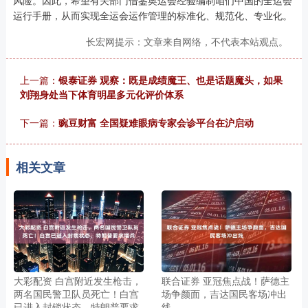
运行手册，从而实现全运会运作管理的标准化、规范化、专业化。
长宏网提示：文章来自网络，不代表本站观点。
上一篇：
银泰证券 观察：既是成绩魔王、也是话题魔头，如果
刘翔身处当下体育明星多元化评价体系
下一篇：
豌豆财富 全国疑难眼病专家会诊平台在沪启动
相关文章
大彩配资 白宫附近发生枪击，
联合证券 亚冠焦点战！萨德主
两名国民警卫队员死亡！白宫
场争颜面，吉达国民客场冲出
已进入封锁状态，特朗普要求
线